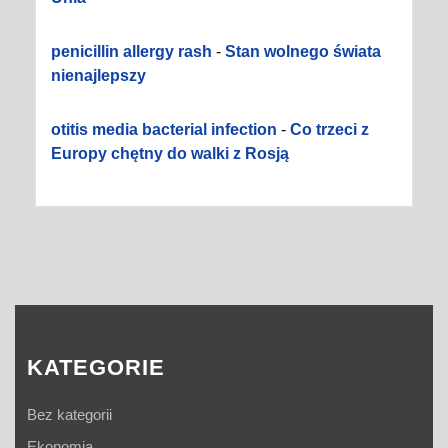
penicillin allergy rash
-
Stan wolnego świata
nienajlepszy
otitis media bacterial infection
-
Co trzeci z
Europy chętny do walki z Rosją
KATEGORIE
Bez kategorii
Ekonomia