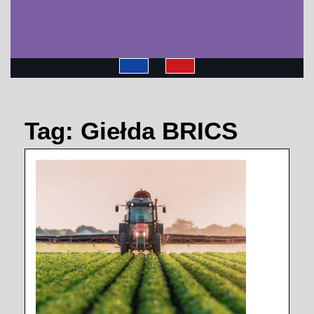
Open
Button
Tag:
Giełda BRICS