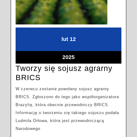
2025-
2025-
lut
12
02-
02-
12
12
2025-
2025
02-
Tworzy się sojusz agrarny
12
Tworzy
BRICS
się
W czerwcu zostanie powołany sojusz agrarny
sojusz
BRICS. Zgłoszono do tego jako współorganizatora
agrarny
Brazylię, która obecnie przewodniczy BRICS.
BRICS
Informację o tworzeniu się takiego sojuszu podała
Ludmiła Orłowa, która jest przewodniczącą
Narodowego