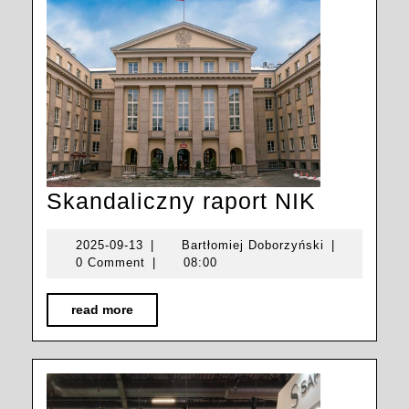
Skandal
Skandaliczny raport NIK
raport
2025-
Bartłomiej
2025-09-13
|
Bartłomiej Doborzyński
|
NIK
09-
Doborzyński
0 Comment
|
08:00
13
read
read more
more