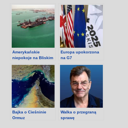
Amerykańskie
Europa upokorzona
niepokoje na Bliskim
na G7
Wschodzie
Bajka o Cieśninie
Walka o przegraną
Ormuz
sprawę