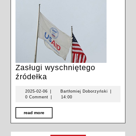
Zasługi wyschniętego
Zasługi
źródełka
wyschniętego
2025-
Bartłomiej
2025-02-06
|
Bartłomiej Doborzyński
|
źródełka
02-
Doborzyński
0 Comment
|
14:00
06
read
read more
more