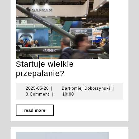
Startuje wielkie
Startuje
przepalanie?
wielkie
2025-
Bartłomiej
2025-05-26
|
Bartłomiej Doborzyński
|
przepalanie?
05-
Doborzyński
0 Comment
|
10:00
26
read
read more
more