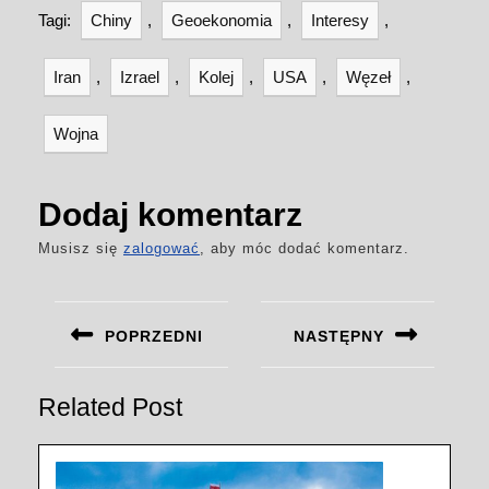
Tagi:
Chiny
,
Geoekonomia
,
Interesy
,
Iran
,
Izrael
,
Kolej
,
USA
,
Węzeł
,
Wojna
Dodaj komentarz
Musisz się
zalogować
, aby móc dodać komentarz.
Nawigacja
wpisu
POPRZEDNI
NASTĘPNY
Previous
Next
post:
post:
Related Post