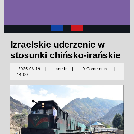
Open
Izraelskie uderzenie w
Button
stosunki chińsko-irańskie
2025-06-19
|
admin
|
0 Comments
|
2025-
admin
14:00
06-
19