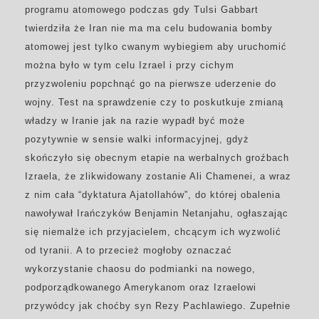
programu atomowego podczas gdy Tulsi Gabbart
twierdziła że Iran nie ma ma celu budowania bomby
atomowej jest tylko cwanym wybiegiem aby uruchomić
można było w tym celu Izrael i przy cichym
przyzwoleniu popchnąć go na pierwsze uderzenie do
wojny. Test na sprawdzenie czy to poskutkuje zmianą
władzy w Iranie jak na razie wypadł być może
pozytywnie w sensie walki informacyjnej, gdyż
skończyło się obecnym etapie na werbalnych groźbach
Izraela, że zlikwidowany zostanie Ali Chamenei, a wraz
z nim cała “dyktatura Ajatollahów”, do której obalenia
nawoływał Irańczyków Benjamin Netanjahu, ogłaszając
się niemalże ich przyjacielem, chcącym ich wyzwolić
od tyranii. A to przecież mogłoby oznaczać
wykorzystanie chaosu do podmianki na nowego,
podporządkowanego Amerykanom oraz Izraelowi
przywódcy jak choćby syn Rezy Pachlawiego. Zupełnie